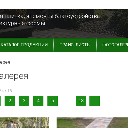
я плитка, элементы благоустройства
тектурные формы
КАТАЛОГ ПРОДУКЦИИ
ПРАЙС-ЛИСТЫ
ФОТОГАЛЕР
лерея
алерея
 из 18
2
3
4
5
...
18