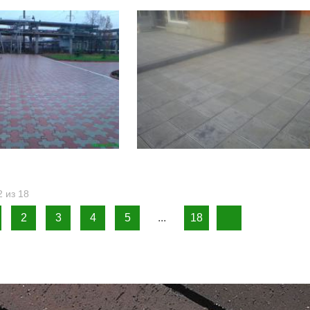
 из 18
2
3
4
5
...
18