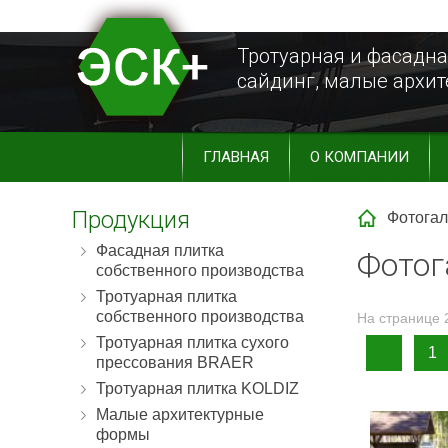
Тротуарная и фасадна
сайдинг, малые архи
ГЛАВНАЯ
О КОМПАНИИ
Продукция
Фотога
Фасадная плитка
Фотог
собственного производства
Тротуарная плитка
собственного производства
На странице 2
Тротуарная плитка сухого
1
прессования BRAER
Тротуарная плитка KOLDIZ
Малые архитектурные
формы